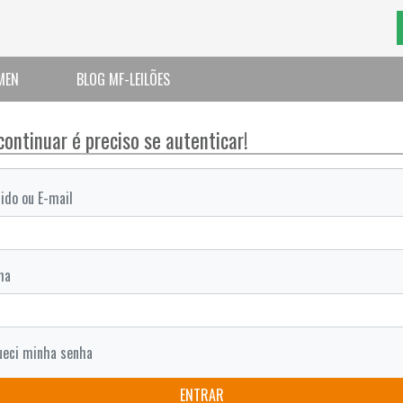
MEN
BLOG MF-LEILÕES
continuar é preciso se autenticar!
ido ou E-mail
ha
ueci minha senha
ENTRAR