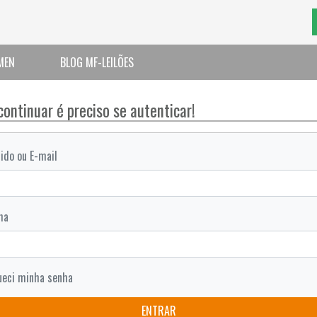
MEN
BLOG MF-LEILÕES
continuar é preciso se autenticar!
ido ou E-mail
ha
ueci minha senha
ENTRAR