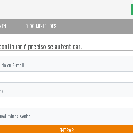
MEN
BLOG MF-LEILÕES
continuar é preciso se autenticar!
ido ou E-mail
ha
ueci minha senha
ENTRAR