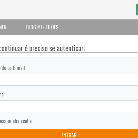
MEN
BLOG MF-LEILÕES
continuar é preciso se autenticar!
ido ou E-mail
ha
ueci minha senha
ENTRAR