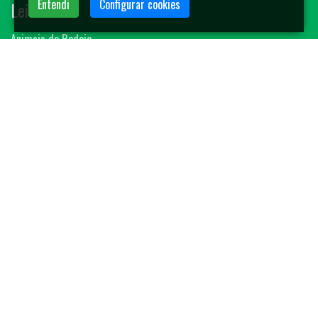
Entendi
Configurar cookies
Leilões
Animais de Rodeio
Bovinos
Sêmen
Blog MF-Leilões
Faça seu leilão
Contato
(14) 3401-4400
contato@mfleiloes.com.br
2026 © MF Leilões. Todos os direitos reservados.