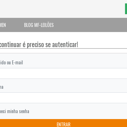
MEN
BLOG MF-LEILÕES
continuar é preciso se autenticar!
ido ou E-mail
ha
ueci minha senha
ENTRAR