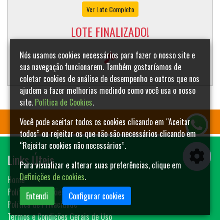
Ver Lote Completo
LOTE FINALIZADO!
Nós usamos cookies necessários para fazer o nosso site e
sua navegação funcionarem. Também gostaríamos de
coletar cookies de análise de desempenho e outros que nos
ajudem a fazer melhorias medindo como você usa o nosso
site.
Política de Cookies
.
Você pode aceitar todos os cookies clicando em “Aceitar
todos” ou rejeitar os que não são necessários clicando em
“Rejeitar cookies não necessários”.
Links Úteis
Para visualizar e alterar suas preferências, clique em
Definições de cookies
.
Home
Política de Cookies
Entendi
Configurar cookies
Política de Privacidade
Termos e Condições Gerais de Uso