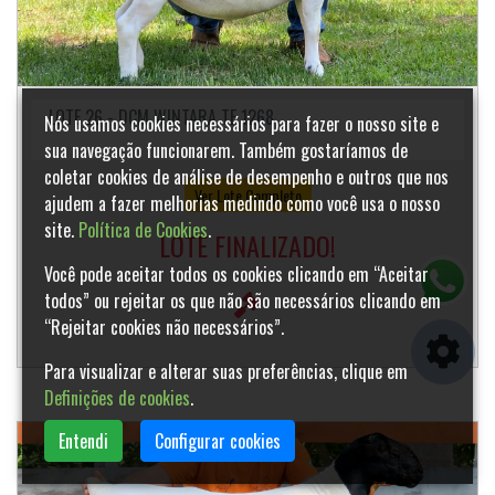
LOTE 26 - DCM WINTARA TE 1268
Nós usamos cookies necessários para fazer o nosso site e
sua navegação funcionarem. Também gostaríamos de
coletar cookies de análise de desempenho e outros que nos
Ver Lote Completo
ajudem a fazer melhorias medindo como você usa o nosso
site.
Política de Cookies
.
LOTE FINALIZADO!
Você pode aceitar todos os cookies clicando em “Aceitar
todos” ou rejeitar os que não são necessários clicando em
“Rejeitar cookies não necessários”.
Para visualizar e alterar suas preferências, clique em
Definições de cookies
.
Entendi
Configurar cookies