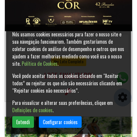
Nós usamos cookies necessários para fazer o nosso site e
LOTE 26 - ATREVIDA DO CORUMBÁ
sua navegação funcionarem. Também gostaríamos de
coletar cookies de análise de desempenho e outros que nos
ajudem a fazer melhorias medindo como você usa o nosso
Ver Lote Completo
site.
Política de Cookies
.
LOTE FINALIZADO!
Você pode aceitar todos os cookies clicando em “Aceitar
todos” ou rejeitar os que não são necessários clicando em
“Rejeitar cookies não necessários”.
Para visualizar e alterar suas preferências, clique em
Definições de cookies
.
Entendi
Configurar cookies