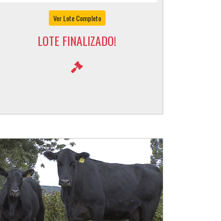
EXCALIBUR E VPJ BEBEL TEN X FIV970
Ver Lote Completo
LOTE FINALIZADO!