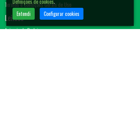
Definições de cookies
.
Termos e Condições Gerais de Uso
Entendi
Configurar cookies
Leilões
Animais de Rodeio
Bovinos
Sêmen
Blog MF-Leilões
Faça seu leilão
Contato
(14) 3401-4400
contato@mfleiloes.com.br
2026 © MF Leilões. Todos os direitos reservados.