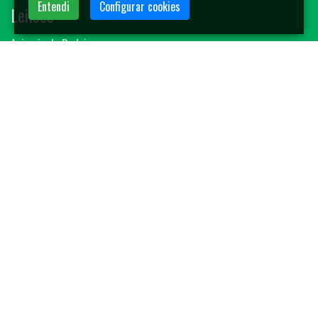
Entendi
Configurar cookies
Leilões
Animais de Rodeio
Bovinos
Sêmen
Blog MF-Leilões
Faça seu leilão
Contato
(14) 3401-4400
contato@mfleiloes.com.br
2026 © MF Leilões. Todos os direitos reservados.