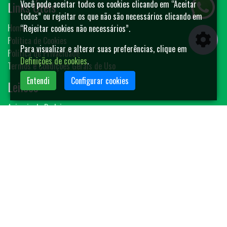
Links Úteis
Você pode aceitar todos os cookies clicando em “Aceitar
todos” ou rejeitar os que não são necessários clicando em
Home
“Rejeitar cookies não necessários”.
Política de Cookies
Para visualizar e alterar suas preferências, clique em
Política de Privacidade
Definições de cookies
.
Termos e Condições Gerais de Uso
Entendi
Configurar cookies
Leilões
Animais de Rodeio
Bovinos
Sêmen
Blog MF-Leilões
Faça seu leilão
Contato
(14) 3401-4400
contato@mfleiloes.com.br