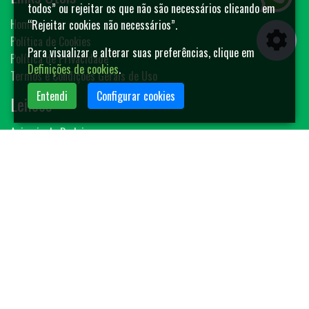
todos” ou rejeitar os que não são necessários clicando em
Home
“Rejeitar cookies não necessários”.
Política de Cookies
Para visualizar e alterar suas preferências, clique em
Política de Privacidade
Definições de cookies
.
Termos e Condições Gerais de Uso
Entendi
Configurar cookies
Leilões
Animais de Rodeio
Bovinos
Sêmen
Blog MF-Leilões
Faça seu leilão
Contato
(14) 3401-4400
contato@mfleiloes.com.br