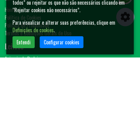
todos” ou rejeitar os que não são necessários clicando em
Home
“Rejeitar cookies não necessários”.
Política de Cookies
Para visualizar e alterar suas preferências, clique em
Política de Privacidade
Definições de cookies
.
Termos e Condições Gerais de Uso
Entendi
Configurar cookies
Leilões
Animais de Rodeio
Bovinos
Sêmen
Blog MF-Leilões
Faça seu leilão
Contato
(14) 3401-4400
contato@mfleiloes.com.br