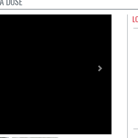
 A DOSE
L
Próximo