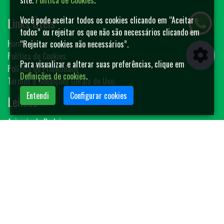
site.
Política de Cookies
.
Links Úteis
Você pode aceitar todos os cookies clicando em “Aceitar
todos” ou rejeitar os que não são necessários clicando em
Home
“Rejeitar cookies não necessários”.
Política de Cookies
Para visualizar e alterar suas preferências, clique em
Política de Privacidade
Definições de cookies
.
Termos e Condições Gerais de Uso
Entendi
Configurar cookies
Leilões
Animais de Rodeio
Bovinos
Sêmen
Blog MF-Leilões
Faça seu leilão
Contato
(14) 3401-4400