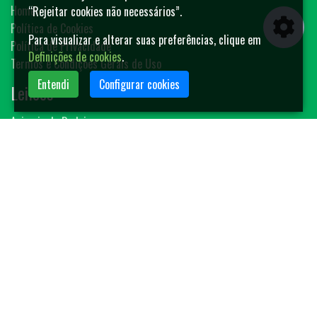
Home
“Rejeitar cookies não necessários”.
Política de Cookies
Para visualizar e alterar suas preferências, clique em
Política de Privacidade
Definições de cookies
.
Termos e Condições Gerais de Uso
Entendi
Configurar cookies
Leilões
Animais de Rodeio
Bovinos
Sêmen
Blog MF-Leilões
Faça seu leilão
Contato
(14) 3401-4400
contato@mfleiloes.com.br