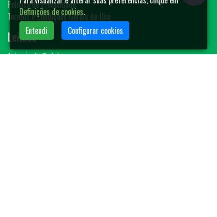
Para visualizar e alterar suas preferências, clique em
Política de Privacidade
Definições de cookies
.
Termos e Condições Gerais de Uso
Entendi
Configurar cookies
Leilões
Animais de Rodeio
Bovinos
Sêmen
Blog MF-Leilões
Faça seu leilão
Contato
(14) 3401-4400
contato@mfleiloes.com.br