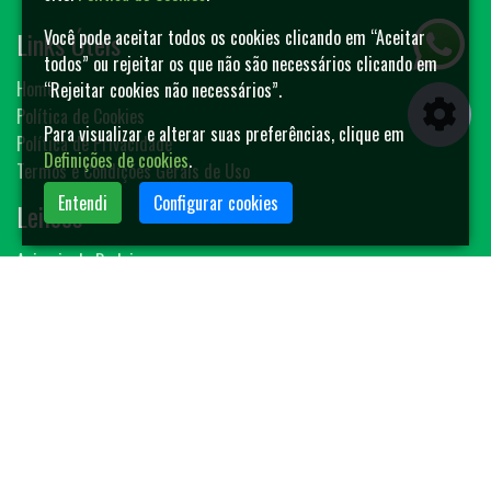
Links Úteis
Você pode aceitar todos os cookies clicando em “Aceitar
todos” ou rejeitar os que não são necessários clicando em
Home
“Rejeitar cookies não necessários”.
Política de Cookies
Para visualizar e alterar suas preferências, clique em
Política de Privacidade
Definições de cookies
.
Termos e Condições Gerais de Uso
Entendi
Configurar cookies
Leilões
Animais de Rodeio
Bovinos
Sêmen
Blog MF-Leilões
Faça seu leilão
Contato
(14) 3401-4400
contato@mfleiloes.com.br