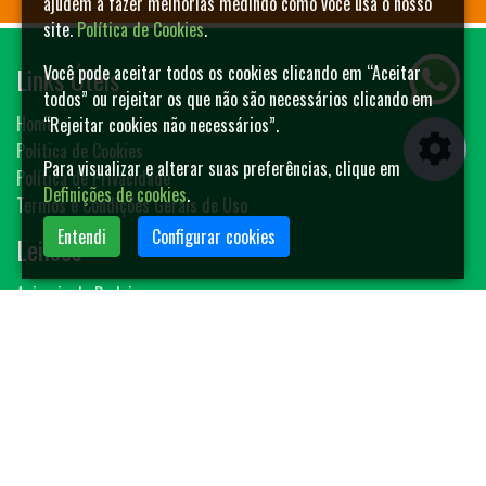
ajudem a fazer melhorias medindo como você usa o nosso
site.
Política de Cookies
.
Links Úteis
Você pode aceitar todos os cookies clicando em “Aceitar
todos” ou rejeitar os que não são necessários clicando em
Home
“Rejeitar cookies não necessários”.
Política de Cookies
Para visualizar e alterar suas preferências, clique em
Política de Privacidade
Definições de cookies
.
Termos e Condições Gerais de Uso
Entendi
Configurar cookies
Leilões
Animais de Rodeio
Bovinos
Sêmen
Blog MF-Leilões
Faça seu leilão
Contato