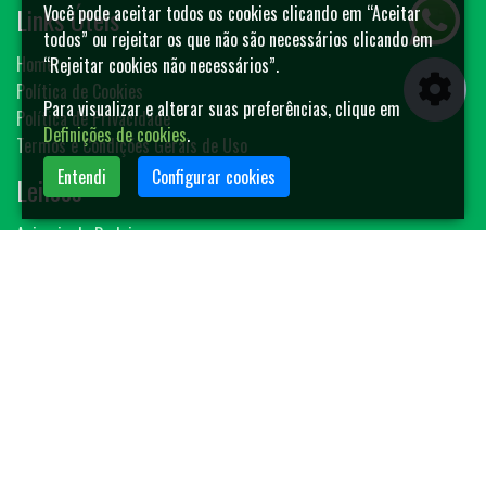
Links Úteis
Você pode aceitar todos os cookies clicando em “Aceitar
todos” ou rejeitar os que não são necessários clicando em
Home
“Rejeitar cookies não necessários”.
Política de Cookies
Para visualizar e alterar suas preferências, clique em
Política de Privacidade
Definições de cookies
.
Termos e Condições Gerais de Uso
Entendi
Configurar cookies
Leilões
Animais de Rodeio
Bovinos
Sêmen
Blog MF-Leilões
Faça seu leilão
Contato
(14) 3401-4400
contato@mfleiloes.com.br