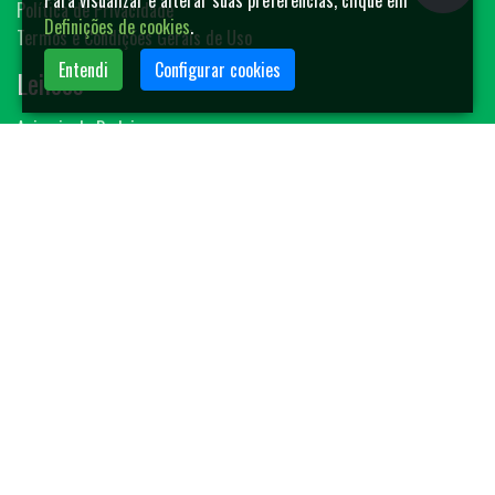
Para visualizar e alterar suas preferências, clique em
Política de Privacidade
Definições de cookies
.
Termos e Condições Gerais de Uso
Entendi
Configurar cookies
Leilões
Animais de Rodeio
Bovinos
Sêmen
Blog MF-Leilões
Faça seu leilão
Contato
(14) 3401-4400
contato@mfleiloes.com.br