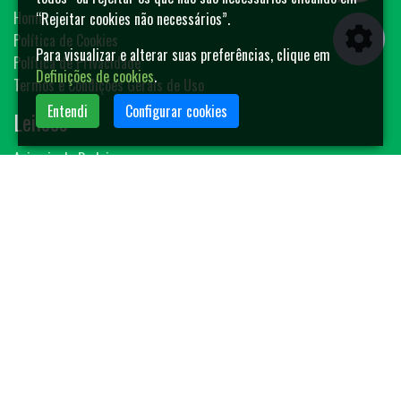
Home
“Rejeitar cookies não necessários”.
Política de Cookies
Para visualizar e alterar suas preferências, clique em
Política de Privacidade
Definições de cookies
.
Termos e Condições Gerais de Uso
Entendi
Configurar cookies
Leilões
Animais de Rodeio
Bovinos
Sêmen
Blog MF-Leilões
Faça seu leilão
Contato
(14) 3401-4400
contato@mfleiloes.com.br