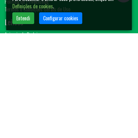
Política de Privacidade
Definições de cookies
.
Termos e Condições Gerais de Uso
Entendi
Configurar cookies
Leilões
Animais de Rodeio
Bovinos
Sêmen
Blog MF-Leilões
Faça seu leilão
Contato
(14) 3401-4400
contato@mfleiloes.com.br