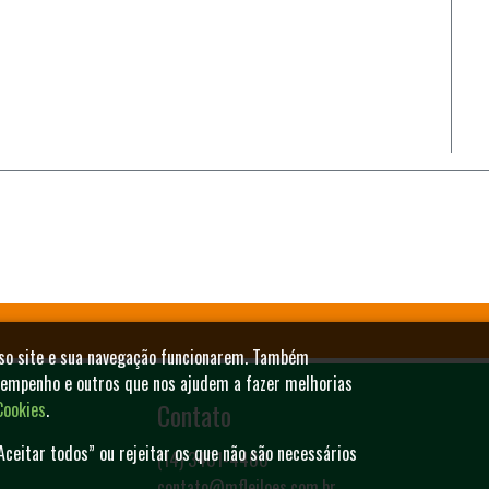
sso site e sua navegação funcionarem. Também
sempenho e outros que nos ajudem a fazer melhorias
Contato
Cookies
.
Aceitar todos” ou rejeitar os que não são necessários
(14) 3401-4400
contato@mfleiloes.com.br