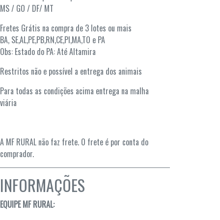
MS / GO / DF/ MT
Fretes Grátis na compra de 3 lotes ou mais
BA, SE,AL,PE,PB,RN,CE,PI,MA,TO e PA
Obs: Estado do PA: Até Altamira
Restritos não e possível a entrega dos animais
Para todas as condições acima entrega na malha
viária
A MF RURAL não faz frete. O frete é por conta do
comprador.
INFORMAÇÕES
EQUIPE MF RURAL: