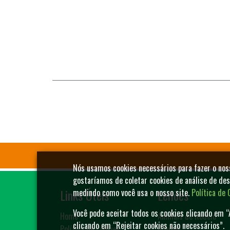
Nós usamos cookies necessários para fazer o no
gostaríamos de coletar cookies de análise de de
Links Úteis
Leilões
medindo como você usa o nosso site.
Política de 
Você pode aceitar todos os cookies clicando em “
Home
Animais de Rodeio
clicando em “Rejeitar cookies não necessários”.
Política de Cookies
Bovinos