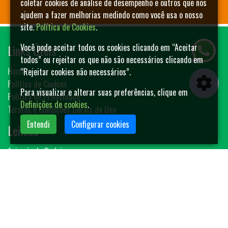
coletar cookies de análise de desempenho e outros que nos
ajudem a fazer melhorias medindo como você usa o nosso
site.
Política de Cookies
.
Links Úteis
Você pode aceitar todos os cookies clicando em “Aceitar
todos” ou rejeitar os que não são necessários clicando em
Home
“Rejeitar cookies não necessários”.
Política de Cookies
Para visualizar e alterar suas preferências, clique em
Política de Privacidade
Definições de cookies
.
Termos e Condições Gerais de Uso
Entendi
Configurar cookies
Leilões
Animais de Rodeio
Bovinos
Sêmen
Blog MF-Leilões
Faça seu leilão
Contato