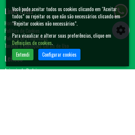
Links Úteis
Você pode aceitar todos os cookies clicando em “Aceitar
todos” ou rejeitar os que não são necessários clicando em
Home
“Rejeitar cookies não necessários”.
Política de Cookies
Para visualizar e alterar suas preferências, clique em
Política de Privacidade
Definições de cookies
.
Termos e Condições Gerais de Uso
Entendi
Configurar cookies
Leilões
Animais de Rodeio
Bovinos
Sêmen
Blog MF-Leilões
Faça seu leilão
Contato
(14) 3401-4400
contato@mfleiloes.com.br