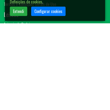
Definições de cookies
.
Termos e Condições Gerais de Uso
Entendi
Configurar cookies
Leilões
Animais de Rodeio
Bovinos
Sêmen
Blog MF-Leilões
Faça seu leilão
Contato
(14) 3401-4400
contato@mfleiloes.com.br
2026 © MF Leilões. Todos os direitos reservados.