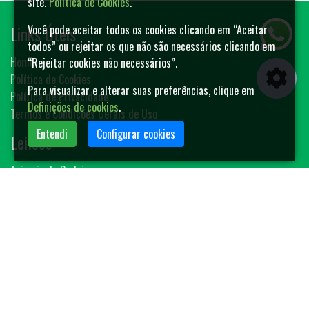
site.
Política de Cookies
.
Links Úteis
Você pode aceitar todos os cookies clicando em “Aceitar
todos” ou rejeitar os que não são necessários clicando em
Home
“Rejeitar cookies não necessários”.
Política de Cookies
Para visualizar e alterar suas preferências, clique em
Política de Privacidade
Definições de cookies
.
Termos e Condições Gerais de Uso
Entendi
Configurar cookies
Leilões
Animais de Rodeio
Bovinos
Sêmen
Blog MF-Leilões
Faça seu leilão
Contato
(14) 3401-4400