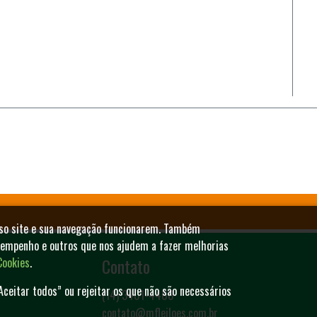
sso site e sua navegação funcionarem. Também
sempenho e outros que nos ajudem a fazer melhorias
Contato
Cookies
.
Aceitar todos” ou rejeitar os que não são necessários
(14) 3401-4400
contato@mfleiloes.com.br