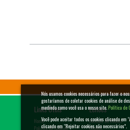
Nós usamos cookies necessários para fazer o no
gostaríamos de coletar cookies de análise de de
Links Úteis
Leilões
medindo como você usa o nosso site.
Política de 
Você pode aceitar todos os cookies clicando em “
Home
Animais de Rodeio
clicando em “Rejeitar cookies não necessários”.
Política de Cookies
Bovinos