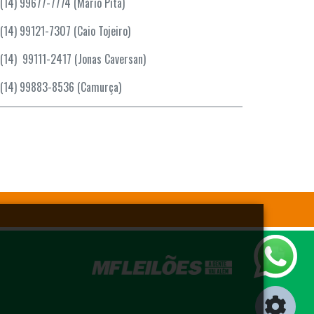
(14) 99677-7774 (Mário Pita)
(14) 99121-7307 (Caio Tojeiro)
(14) 99111-2417 (Jonas Caversan)
(14) 99883-8536 (Camurça)