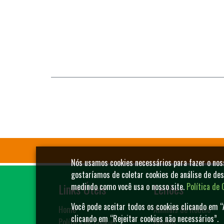
Nós usamos cookies necessários para fazer o no
gostaríamos de coletar cookies de análise de de
Links Úteis
Leilões
medindo como você usa o nosso site.
Política de 
Você pode aceitar todos os cookies clicando em “
Home
Animais de Rodeio
clicando em “Rejeitar cookies não necessários”.
Política de Cookies
Bovinos