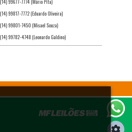
(14) 99677-7774 (Mário Píta)
(14) 99817-7772 (Eduardo Oliveira)
(14) 99801-7450 (Misael Souza)
(14) 99782-4748 (Leonardo Galdino)