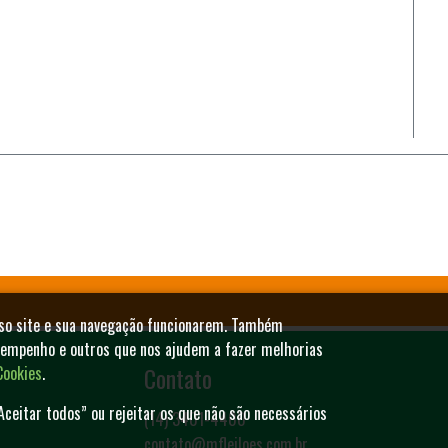
sso site e sua navegação funcionarem. Também
sempenho e outros que nos ajudem a fazer melhorias
Contato
Cookies
.
Aceitar todos” ou rejeitar os que não são necessários
(14) 3401-4400
contato@mfleiloes.com.br