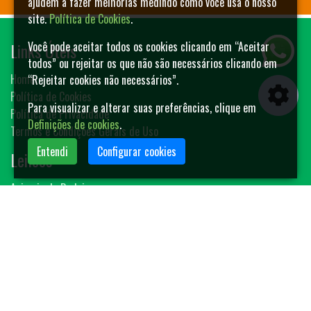
ajudem a fazer melhorias medindo como você usa o nosso
site.
Política de Cookies
.
Links Úteis
Você pode aceitar todos os cookies clicando em “Aceitar
todos” ou rejeitar os que não são necessários clicando em
Home
“Rejeitar cookies não necessários”.
Política de Cookies
Para visualizar e alterar suas preferências, clique em
Política de Privacidade
Definições de cookies
.
Termos e Condições Gerais de Uso
Entendi
Configurar cookies
Leilões
Animais de Rodeio
Bovinos
Sêmen
Blog MF-Leilões
Faça seu leilão
Contato