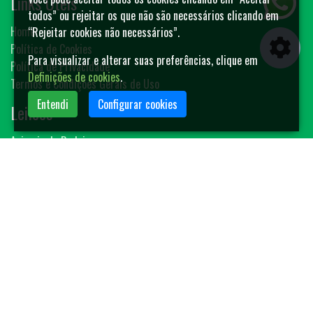
Links Úteis
todos” ou rejeitar os que não são necessários clicando em
Home
“Rejeitar cookies não necessários”.
Política de Cookies
Para visualizar e alterar suas preferências, clique em
Política de Privacidade
Definições de cookies
.
Termos e Condições Gerais de Uso
Entendi
Configurar cookies
Leilões
Animais de Rodeio
Bovinos
Sêmen
Blog MF-Leilões
Faça seu leilão
Contato
(14) 3401-4400
contato@mfleiloes.com.br