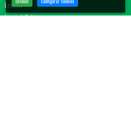
Entendi
Configurar cookies
Leilões
Animais de Rodeio
Bovinos
Sêmen
Blog MF-Leilões
Faça seu leilão
Contato
(14) 3401-4400
contato@mfleiloes.com.br
2026 © MF Leilões. Todos os direitos reservados.