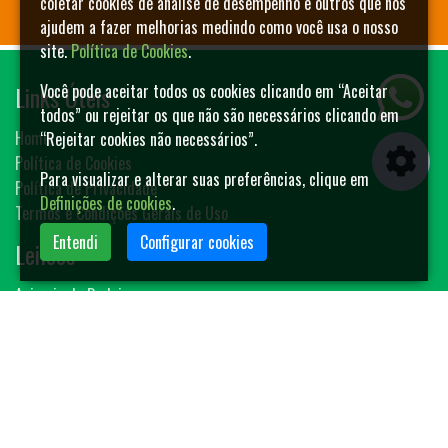
coletar cookies de análise de desempenho e outros que nos
ajudem a fazer melhorias medindo como você usa o nosso
site.
Política de Cookies
.
Links Úteis
Você pode aceitar todos os cookies clicando em “Aceitar
todos” ou rejeitar os que não são necessários clicando em
Home
“Rejeitar cookies não necessários”.
Política de Cookies
Para visualizar e alterar suas preferências, clique em
Política de Privacidade
Definições de cookies
.
Termos e Condições Gerais de Uso
Entendi
Configurar cookies
Leilões
Animais de Rodeio
Bovinos
Sêmen
Blog MF-Leilões
Faça seu leilão
Contato