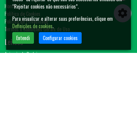
Home
“Rejeitar cookies não necessários”.
Política de Cookies
Para visualizar e alterar suas preferências, clique em
Política de Privacidade
Definições de cookies
.
Termos e Condições Gerais de Uso
Entendi
Configurar cookies
Leilões
Animais de Rodeio
Bovinos
Sêmen
Blog MF-Leilões
Faça seu leilão
Contato
(14) 3401-4400
contato@mfleiloes.com.br