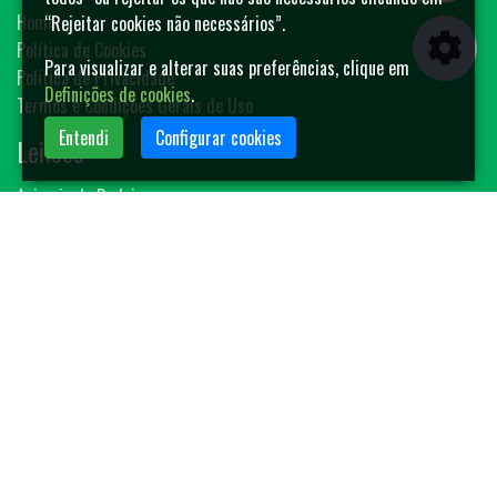
Home
“Rejeitar cookies não necessários”.
Política de Cookies
Para visualizar e alterar suas preferências, clique em
Política de Privacidade
Definições de cookies
.
Termos e Condições Gerais de Uso
Entendi
Configurar cookies
Leilões
Animais de Rodeio
Bovinos
Sêmen
Blog MF-Leilões
Faça seu leilão
Contato
(14) 3401-4400
contato@mfleiloes.com.br