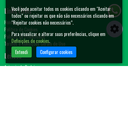
Links Úteis
Você pode aceitar todos os cookies clicando em “Aceitar
todos” ou rejeitar os que não são necessários clicando em
Home
“Rejeitar cookies não necessários”.
Política de Cookies
Para visualizar e alterar suas preferências, clique em
Política de Privacidade
Definições de cookies
.
Termos e Condições Gerais de Uso
Entendi
Configurar cookies
Leilões
Animais de Rodeio
Bovinos
Sêmen
Blog MF-Leilões
Faça seu leilão
Contato
(14) 3401-4400
contato@mfleiloes.com.br