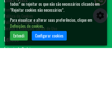
todos” ou rejeitar os que não são necessários clicando em
Home
“Rejeitar cookies não necessários”.
Política de Cookies
Para visualizar e alterar suas preferências, clique em
Política de Privacidade
Definições de cookies
.
Termos e Condições Gerais de Uso
Entendi
Configurar cookies
Leilões
Animais de Rodeio
Bovinos
Sêmen
Blog MF-Leilões
Faça seu leilão
Contato
(14) 3401-4400
contato@mfleiloes.com.br