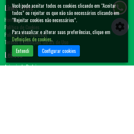
Links Úteis
Você pode aceitar todos os cookies clicando em “Aceitar
todos” ou rejeitar os que não são necessários clicando em
Home
“Rejeitar cookies não necessários”.
Política de Cookies
Para visualizar e alterar suas preferências, clique em
Política de Privacidade
Definições de cookies
.
Termos e Condições Gerais de Uso
Entendi
Configurar cookies
Leilões
Animais de Rodeio
Bovinos
Sêmen
Blog MF-Leilões
Faça seu leilão
Contato
(14) 3401-4400
contato@mfleiloes.com.br