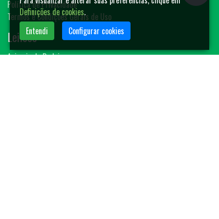
Para visualizar e alterar suas preferências, clique em
Política de Privacidade
Definições de cookies
.
Termos e Condições Gerais de Uso
Entendi
Configurar cookies
Leilões
Animais de Rodeio
Bovinos
Sêmen
Blog MF-Leilões
Faça seu leilão
Contato
(14) 3401-4400
contato@mfleiloes.com.br