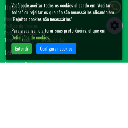
Links Úteis
Você pode aceitar todos os cookies clicando em “Aceitar
todos” ou rejeitar os que não são necessários clicando em
Home
“Rejeitar cookies não necessários”.
Política de Cookies
Para visualizar e alterar suas preferências, clique em
Política de Privacidade
Definições de cookies
.
Termos e Condições Gerais de Uso
Entendi
Configurar cookies
Leilões
Animais de Rodeio
Bovinos
Sêmen
Blog MF-Leilões
Faça seu leilão
Contato
(14) 3401-4400
contato@mfleiloes.com.br